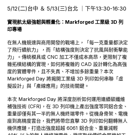
5/12(二)台中 ＆ 5/13(三)台北 ｜下午13:30-16:30
實現航太級強韌與輕量化：Markforged 工業級 3D 列
印專場
在無人機競速與商用開發的戰場上，「每一克重量都決定
了飛行續航力」，而「結構強度則決定了抗風與耐衝擊能
力」。傳統模具或 CNC 加工不僅成本高昂，更限制了複
雜拓樸結構的實現，如何將複雜的 CAD 設計轉化為高強
度的實體零件，且不失真、不增加多餘重量？本次
Markforged Day 將揭開工業級 3D 列印如何串聯「虛
擬設計」與「產線應用」的技術關鍵。
本次 Markforged Day 將深度剖析如何運用連續碳纖維
補強技術 (CFR)，在 3D 列印機上產出強度等同鋁合金、
重量卻僅有其一半的無人機終端零件。從機身骨架、電機
座到高精度雲台，我們將帶您直擊 3D 列印如何翻轉無人
機供應鏈，打造出強度超越 6061 鋁合金、重量減輕