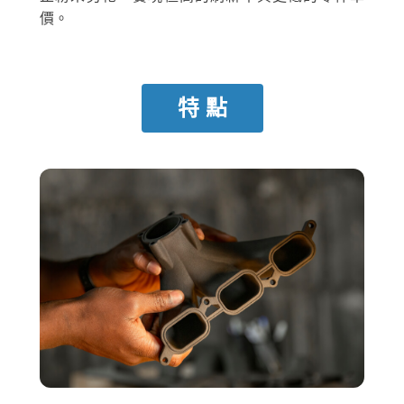
價。
特 點