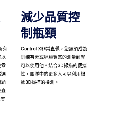
文
減少品質控
制瓶頸
所有
Control X非常直覺，您無須成為
可以
訓練有素或經驗豐富的測量師就
使零
可以使用他。結合3D掃描的便攜
當選
性，團隊中的更多人可以利用根
問題
據3D掃描的檢測。
檢查
量零