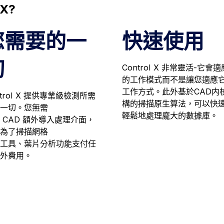
X?
您需要的一
快速使用
切
ControI X 非常靈活-它會
的工作模式而不是讓您適應
工作方式。此外基於CAD内
ntroI X 提供專業級檢測所需
構的掃描原生算法，可以快
一切。您無需
輕鬆地處理龐大的數據庫。
 CAD 額外導入處理介面，
為了掃描網格
工具、葉片分析功能支付任
外費用。