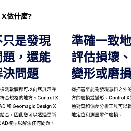
l X做什麼?
不只是發現
準確一致
問題，還能
評估損壞
解決問題
變形或磨
檢測軟體都可以向您展示零
掃描甚至能夠發現意料之外
符合規格的地方。Control X
方的磨損或變形。Control 
D 和 Geomagic Design X
動對齊和偏差分析工具可以
結合，因此您可以透過更新
地定位和測量零件磨損。
 CAD模型以解決任何問題。