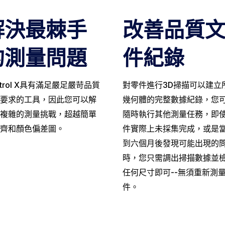
解決最棘手
改善品質
的測量問題
件紀錄
ntrol X具有滿足嚴足嚴苛品質
對零件進行3D掃描可以建立
要求的工具，因此您可以解
幾何體的完整數據紀錄，您
複雜的測量挑戰，超越簡單
隨時執行其他測量任務，即
齊和顏色偏差圖。
件實際上未採集完成，或是
到六個月後發現可能出現的
時，您只需調出掃描數據並
任何尺寸即可--無須重新測
件。