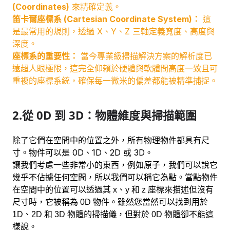
(Coordinates)
來精確定義。
笛卡爾座標系 (Cartesian Coordinate System)：
這
是最常用的規則，透過 X、Y、Z 三軸定義寬度、高度與
深度。
座標系的重要性：
當今專業級掃描解決方案的解析度已
遠超人眼極限，這完全仰賴於硬體與軟體間高度一致且可
重複的座標系統，確保每一微米的偏差都能被精準捕捉。
2.
從 0D 到 3D：物體維度與掃描範圍
除了它們在空間中的位置之外，所有物理物件都具有尺
寸。物件可以是 0D、1D、2D 或 3D。
讓我們考慮一些非常小的東西，例如原子，我們可以說它
幾乎不佔據任何空間，所以我們可以稱它為點。當點物件
在空間中的位置可以透過其 x、y 和 z 座標來描述但沒有
尺寸時，它被稱為 0D 物件。雖然您當然可以找到用於
1D、2D 和 3D 物體的掃描儀，但對於 0D 物體卻不能這
樣說。