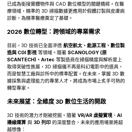
已成為銜接實體物件與 CAD 數位模型的關鍵橋樑。在醫
療領域，精準的 3D 掃描數據更應用於假體訂製與皮膚病
診斷，為精準醫療奠定了基礎。
2026 數位轉型：跨領域的專業需求
目前，3D 技術已全面滲透
航空航太、能源工程、數位製
造與 CGI 影視
等領域。隨著
SCANOLOGY (原
SCANTECH)、Artec
等製造商在掃描精度與解析度上
取得突破性進展，3D 掃描儀不再是科幻電影中的道具，
而是智慧工廠與診所中的標準配置。在未來，掌握 3D 數
據採集與處理能力的專業人才，將成為市場上炙手可熱的
轉型專家。
未來展望：全維度 3D 數位生活的開啟
3D 技術的潛力才剛被挖掘。隨著
VR/AR 虛擬實境
、
AI
邊緣運算
與
3D 列印
的深度整合，未來的應用場景將超
越想像：