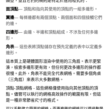
類型，並且它們的規則是特定於應用程式的：
面頂點
— 頂點和指向其使用的頂點的一組多邊形。
翼邊
— 每條邊都有兩個頂點、兩個面和四個接觸它們
的邊。
四邊形
— 由邊、半邊和頂點組成，不涉及任何多邊
形。
角表
— 這些表將頂點儲存在預先定義的表中以定義多
邊形。
這本質上是硬體圖形渲染中使用的三角扇。表示更緊
湊，檢索多邊形更有效，但任何更改多邊形的操作都
很慢。此外，角表不能完全代表網格。需要多個角桌
（三角扇）來表示大多數網格。
頂點-頂點網格 - 這些網格僅使用指向其他頂點的頂
點。儘管可以執行的網格高效操作的範圍有限，但這
是一種非常節省尺寸的格式。
可以手動建立簡單的網格，而更複雜的網格可以透過數學